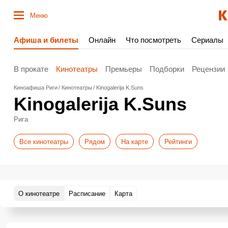
Меню
Афиша и билеты
Онлайн
Что посмотреть
Сериалы
В прокате
Кинотеатры
Премьеры
Подборки
Рецензии
Киноафиша Риги
Кинотеатры
Kinogalerija K.Suns
Kinogalerija K.Suns
Рига
Все кинотеатры
Рядом
На карте
Рейтинги
О кинотеатре
Расписание
Карта