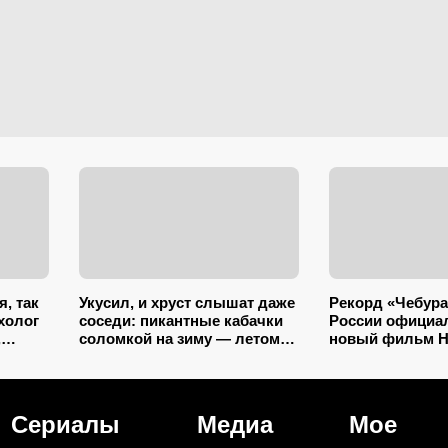
я, так
Укусил, и хруст слышат даже
Рекорд «Чебура
холог
соседи: пикантные кабачки
России официал
,
соломкой на зиму — летом
новый фильм Н
ность
закатываю только так
сотворил нево
Сериалы
Медиа
Мое