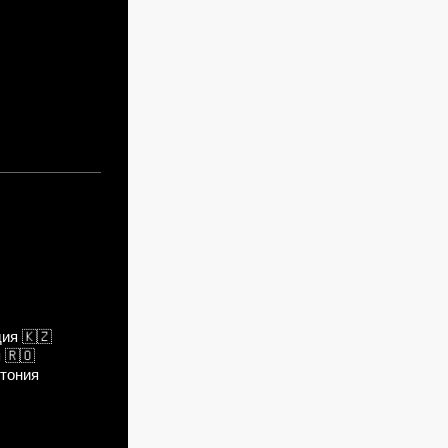
дия
🇰🇿
я
🇷🇴
тония