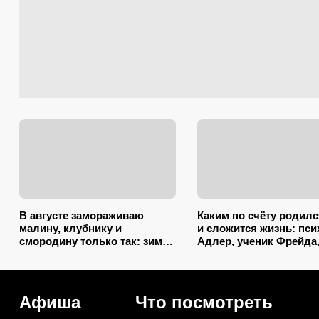
В августе замораживаю
Каким по счёту родилс
малину, клубнику и
и сложится жизнь: пси
смородину только так: зимой
Адлер, ученик Фрейда
ягоды пахнут как с грядки и
объяснил, как очеред
не растекаются в кашу
влияет на судьбу
Афиша
Что посмотреть