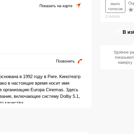
Оц
мало
Показать на карте
голосов
2
голоса
В из
Удобное р
показыват
Позвонить
наверху 
основана в 1992 году в Риге. Кинотеатр
нако в настоящее время носит имя
 в организацию Europa Cinemas. Здесь
ание, включающее систему Dolby 5.1,
о качества.
дует даже самого притязательного