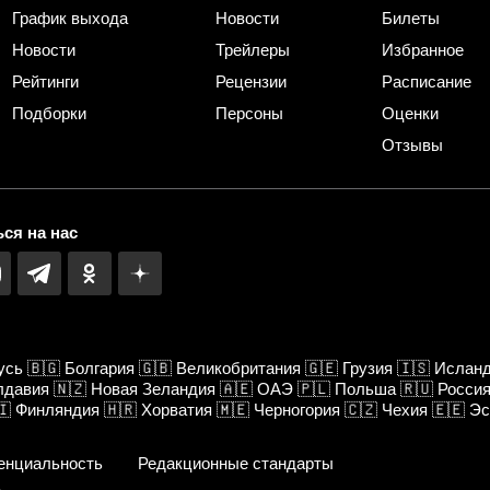
График выхода
Новости
Билеты
Новости
Трейлеры
Избранное
Рейтинги
Рецензии
Расписание
Подборки
Персоны
Оценки
Отзывы
ся на нас
усь
🇧🇬
Болгария
🇬🇧
Великобритания
🇬🇪
Грузия
🇮🇸
Ислан
лдавия
🇳🇿
Новая Зеландия
🇦🇪
ОАЭ
🇵🇱
Польша
🇷🇺
Росси
🇮
Финляндия
🇭🇷
Хорватия
🇲🇪
Черногория
🇨🇿
Чехия
🇪🇪
Эс
енциальность
Редакционные стандарты