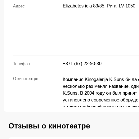
Elizabetes iela 83/85, Рига, LV-1050
Адрес
+371 (67) 22-90-30
Телефон
О кинотеатре
Компания Kinogalerija K.Suns была 
несколько раз менял название, од
K.Suns. В 2004 году он был принят
установлено современное оборудов
а также цифровой проектор высоког
Репертуар кинотеатра K.Suns пора
зрителя.
Отзывы о кинотеатре