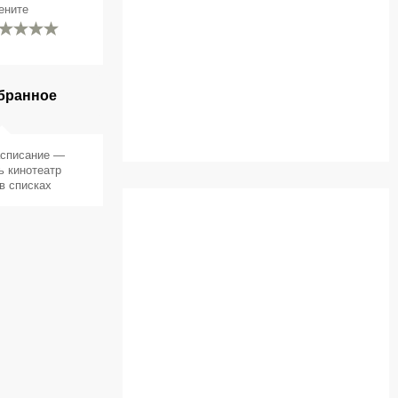
ените
бранное
асписание —
ь кинотеатр
в списках