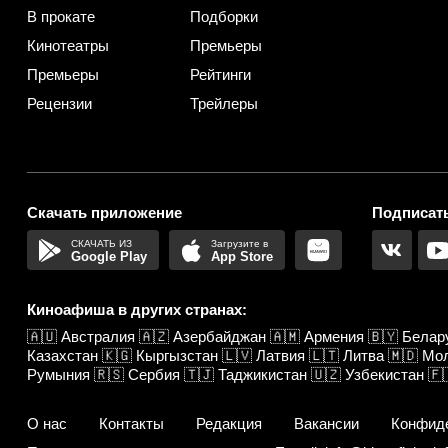
В прокате
Подборки
Кинотеатры
Премьеры
Премьеры
Рейтинги
Рецензии
Трейлеры
Скачать приложение
Подписать
Google Play
App Store
Киноафиша в других странах:
🇦🇺
Австралия
🇦🇿
Азербайджан
🇦🇲
Армения
🇧🇾
Белар
Казахстан
🇰🇬
Кыргызстан
🇱🇻
Латвия
🇱🇹
Литва
🇲🇩
Мо
Румыния
🇷🇸
Сербия
🇹🇯
Таджикистан
🇺🇿
Узбекистан
🇫
О нас
Контакты
Редакция
Вакансии
Конфид