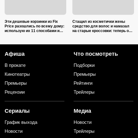
Эти дешевые корзинки из Fix
Стащил из косметички жены
Price разошлись по всему дому:
средство для волос и намазал
использую их 11 способами и
на старые кроссовки: теперь они
снова беру целую стопку
белее альпийских снегов
Афиша
Что посмотреть
В прокате
Подборки
Кинотеатры
Премьеры
Премьеры
Рейтинги
Рецензии
Трейлеры
Сериалы
Медиа
График выхода
Новости
Новости
Трейлеры