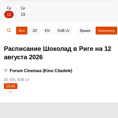
Ср
Ср
12
19
Все
2D
EN
SUB LV
Время
Кинотеатр
Расписание Шоколад в Риге на 12
августа 2026
Forum Cinemas (Kino Citadele)
2D, EN, SUB LV
18:45
от