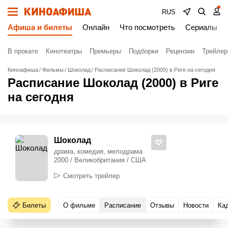
RUS
Афиша и билеты
Онлайн
Что посмотреть
Сериалы
В прокате
Кинотеатры
Премьеры
Подборки
Рецензии
Трейле
Киноафиша
Фильмы
Шоколад
Расписание Шоколад (2000) в Риге на сегодня
Расписание Шоколад (2000) в Риге
на сегодня
Шоколад
драма, комедия, мелодрама
2000 / Великобритания / США
Смотреть трейлер
Билеты
О фильме
Расписание
Отзывы
Новости
Ка