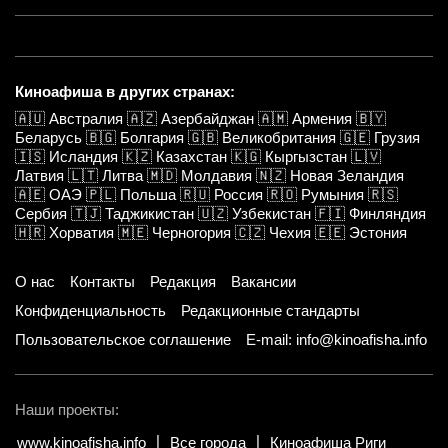
Киноафиша в других странах:
🇦🇺
Австралия
🇦🇿
Азербайджан
🇦🇲
Армения
🇧🇾
Беларусь
🇧🇬
Болгария
🇬🇧
Великобритания
🇬🇪
Грузия
🇮🇸
Исландия
🇰🇿
Казахстан
🇰🇬
Кыргызстан
🇱🇻
Латвия
🇱🇹
Литва
🇲🇩
Молдавия
🇳🇿
Новая Зеландия
🇦🇪
ОАЭ
🇵🇱
Польша
🇷🇺
Россия
🇷🇴
Румыния
🇷🇸
Сербия
🇹🇯
Таджикистан
🇺🇿
Узбекистан
🇫🇮
Финляндия
🇭🇷
Хорватия
🇲🇪
Черногория
🇨🇿
Чехия
🇪🇪
Эстония
О нас
Контакты
Редакция
Вакансии
Конфиденциальность
Редакционные стандарты
Пользовательское соглашение
E-mail: info@kinoafisha.info
Наши проекты:
www.kinoafisha.info
Все города
Киноафиша Риги