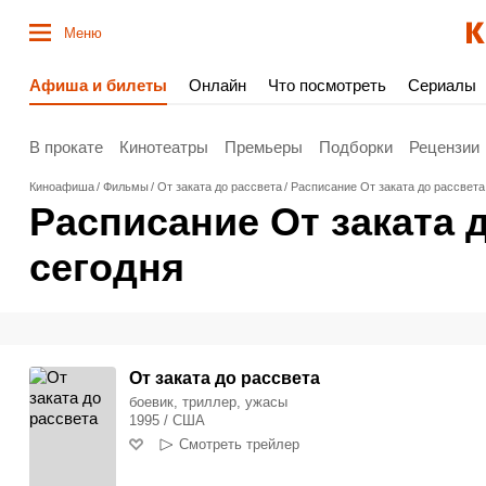
Меню
Афиша и билеты
Онлайн
Что посмотреть
Сериалы
В прокате
Кинотеатры
Премьеры
Подборки
Рецензии
Киноафиша
Фильмы
От заката до рассвета
Расписание От заката до рассвета 
Расписание От заката д
сегодня
От заката до рассвета
боевик, триллер, ужасы
1995 / США
Смотреть трейлер