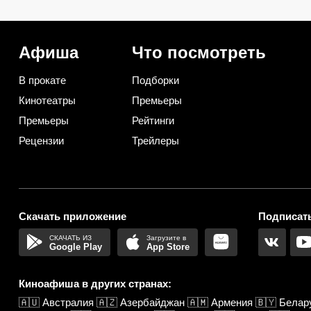
способов использовать их
вредителей сильнее
дома и на даче
дихлофоса
Афиша
Что посмотреть
В прокате
Подборки
Кинотеатры
Премьеры
Премьеры
Рейтинги
Рецензии
Трейлеры
Скачать приложение
Подписать
Google Play
App Store
Киноафиша в других странах:
🇦🇺
Австралия
🇦🇿
Азербайджан
🇦🇲
Армения
🇧🇾
Белар