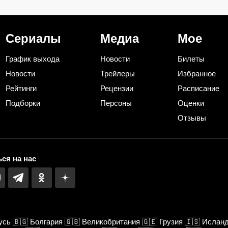
час съедят (рецепт-
писал музыку к
пятиминутка)
кино: всему вин
трагедия
Сериалы
Медиа
Мое
График выхода
Новости
Билеты
Новости
Трейлеры
Избранное
Рейтинги
Рецензии
Расписание
Подборки
Персоны
Оценки
Отзывы
ся на нас
усь
🇧🇬
Болгария
🇬🇧
Великобритания
🇬🇪
Грузия
🇮🇸
Ислан