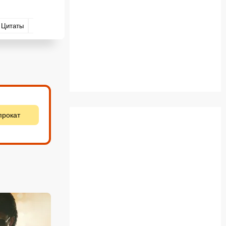
Цитаты
Места съёмок
Вопросы и ответы
прокат