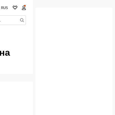
RUS
 на