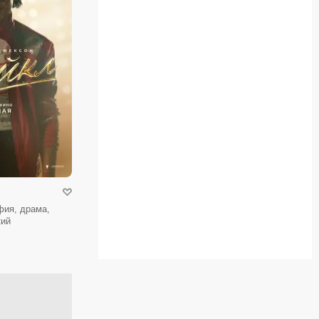
фия, драма,
кий