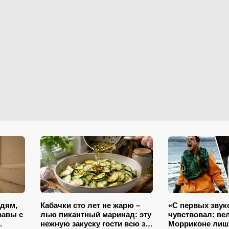
едям,
Кабачки сто лет не жарю –
«С первых звук
равы с
лью пикантный маринад: эту
чувствовал: ве
нежную закуску гости всю за
Морриконе ли