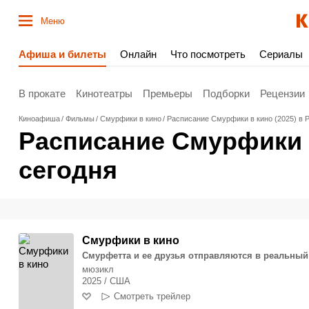
Меню
Афиша и билеты
Онлайн
Что посмотреть
Сериалы
В прокате
Кинотеатры
Премьеры
Подборки
Рецензии
Киноафиша
Фильмы
Смурфики в кино
Расписание Смурфики в кино (2025) в Р
Расписание Смурфики в
сегодня
Смурфики в кино
Смурфетта и ее друзья отправляются в реальны
мюзикл
2025 / США
Смотреть трейлер