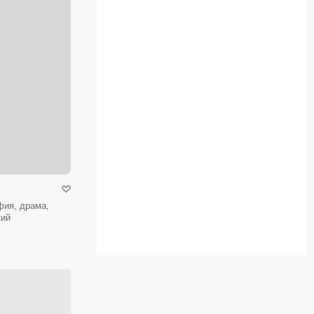
фия, драма,
кий