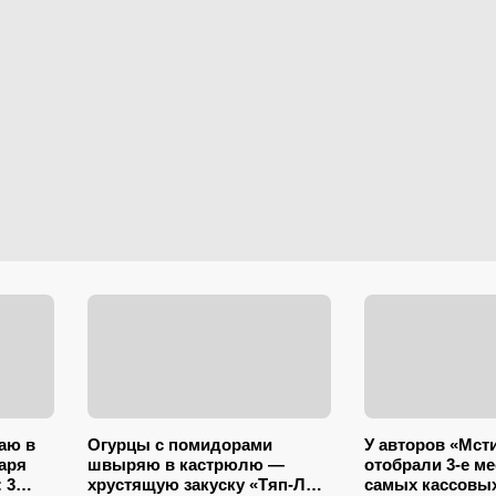
аю в
Огурцы с помидорами
У авторов «Мст
варя
швыряю в кастрюлю —
отобрали 3-е ме
 3
хрустящую закуску «Тяп-Ляп
самых кассовых