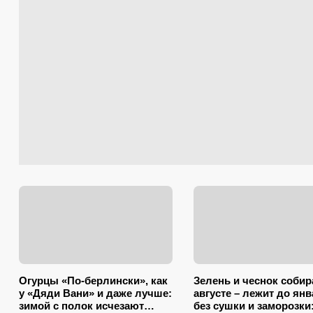
Огурцы «По-берлински», как
Зелень и чеснок собир
у «Дяди Вани» и даже лучше:
августе – лежит до ян
зимой с полок исчезают
без сушки и заморозки: