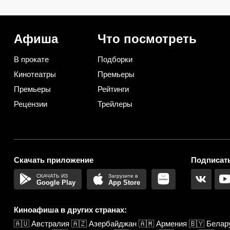
первыми
способа сохранить
изумительный запах и 
самый вкус
Афиша
Что посмотреть
В прокате
Подборки
Кинотеатры
Премьеры
Премьеры
Рейтинги
Рецензии
Трейлеры
Скачать приложение
Подписать
Google Play
App Store
Киноафиша в других странах:
🇦🇺
Австралия
🇦🇿
Азербайджан
🇦🇲
Армения
🇧🇾
Белар