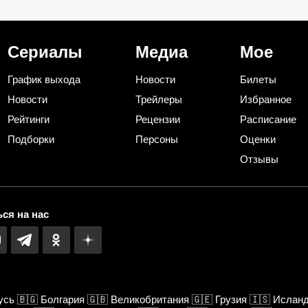
и готово» стряпаю за 15
лидер заработал
тот
минут: и со стола ее первой
000 — и это даж
сметут
Сериалы
Медиа
Мое
График выхода
Новости
Билеты
Новости
Трейлеры
Избранное
Рейтинги
Рецензии
Расписание
Подборки
Персоны
Оценки
Отзывы
ся на нас
усь
🇧🇬
Болгария
🇬🇧
Великобритания
🇬🇪
Грузия
🇮🇸
Ислан