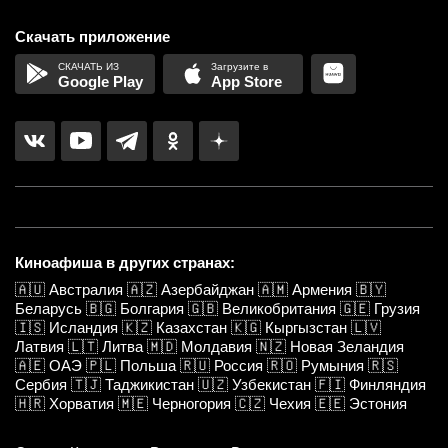
Скачать приложение
Google Play
App Store
Киноафиша в других странах:
🇦🇺
Австралия
🇦🇿
Азербайджан
🇦🇲
Армения
🇧🇾
Беларусь
🇧🇬
Болгария
🇬🇧
Великобритания
🇬🇪
Грузия
🇮🇸
Исландия
🇰🇿
Казахстан
🇰🇬
Кыргызстан
🇱🇻
Латвия
🇱🇹
Литва
🇲🇩
Молдавия
🇳🇿
Новая Зеландия
🇦🇪
ОАЭ
🇵🇱
Польша
🇷🇺
Россия
🇷🇴
Румыния
🇷🇸
Сербия
🇹🇯
Таджикистан
🇺🇿
Узбекистан
🇫🇮
Финляндия
🇭🇷
Хорватия
🇲🇪
Черногория
🇨🇿
Чехия
🇪🇪
Эстония