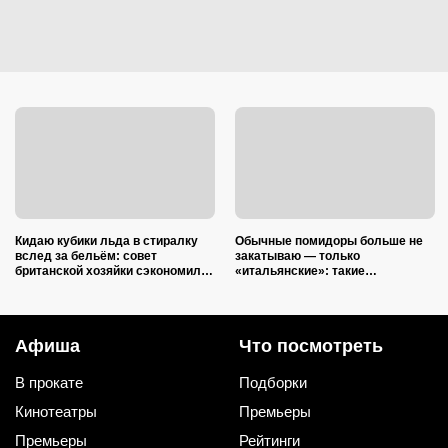
Кидаю кубики льда в стиралку
Обычные помидоры больше не
вслед за бельём: совет
закатываю — только
британской хозяйки сэкономил
«итальянские»: такие
кучу времени (и немного денег)
ароматные, что всегда улетают
со стола первыми
Афиша
Что посмотреть
В прокате
Подборки
Кинотеатры
Премьеры
Премьеры
Рейтинги