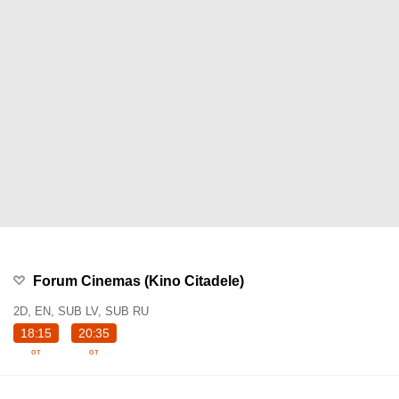
Forum Cinemas (Kino Citadele)
2D, EN, SUB LV, SUB RU
18:15
20:35
от
от