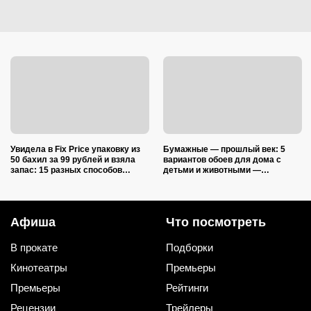
Увидела в Fix Price упаковку из
Бумажные — прошлый век: 5
50 бахил за 99 рублей и взяла
вариантов обоев для дома с
запас: 15 разных способов
детьми и животными —
использовать их дома и на даче
царапины и фломастеры им
нипочём
Афиша
Что посмотреть
В прокате
Подборки
Кинотеатры
Премьеры
Премьеры
Рейтинги
Рецензии
Трейлеры