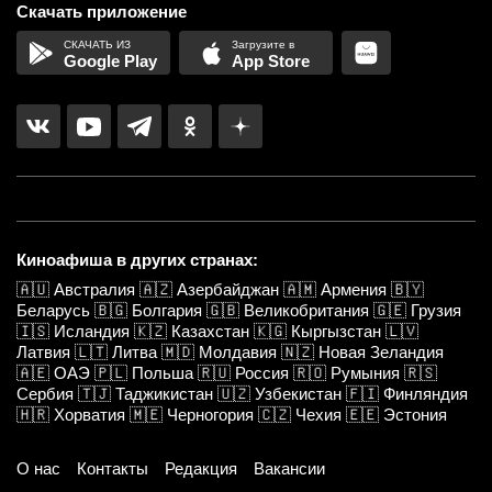
Скачать приложение
Google Play
App Store
Киноафиша в других странах:
🇦🇺
Австралия
🇦🇿
Азербайджан
🇦🇲
Армения
🇧🇾
Беларусь
🇧🇬
Болгария
🇬🇧
Великобритания
🇬🇪
Грузия
🇮🇸
Исландия
🇰🇿
Казахстан
🇰🇬
Кыргызстан
🇱🇻
Латвия
🇱🇹
Литва
🇲🇩
Молдавия
🇳🇿
Новая Зеландия
🇦🇪
ОАЭ
🇵🇱
Польша
🇷🇺
Россия
🇷🇴
Румыния
🇷🇸
Сербия
🇹🇯
Таджикистан
🇺🇿
Узбекистан
🇫🇮
Финляндия
🇭🇷
Хорватия
🇲🇪
Черногория
🇨🇿
Чехия
🇪🇪
Эстония
О нас
Контакты
Редакция
Вакансии