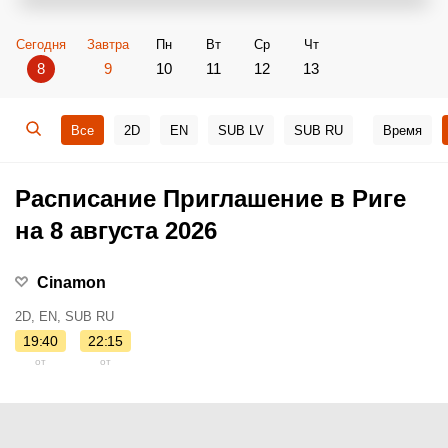
Сегодня
Завтра
Пн
Вт
Ср
Чт
8
9
10
11
12
13
Все
2D
EN
SUB LV
SUB RU
Время
Расписание Приглашение в Риге
на 8 августа 2026
Cinamon
2D, EN, SUB RU
19:40
22:15
от
от