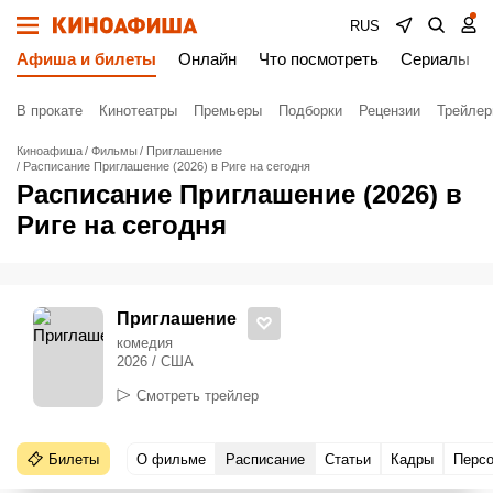
RUS
Афиша и билеты
Онлайн
Что посмотреть
Сериалы
В прокате
Кинотеатры
Премьеры
Подборки
Рецензии
Трейле
Киноафиша
Фильмы
Приглашение
Расписание Приглашение (2026) в Риге на сегодня
Расписание Приглашение (2026) в
Риге на сегодня
Приглашение
комедия
2026 / США
Смотреть трейлер
Билеты
О фильме
Расписание
Статьи
Кадры
Перс