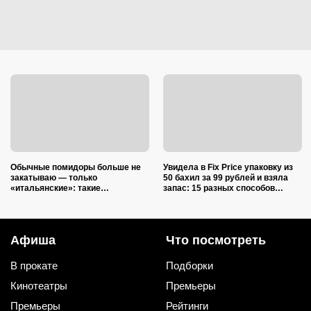
Обычные помидоры больше не
Увидела в Fix Price упаковку из
закатываю — только
50 бахил за 99 рублей и взяла
«итальянские»: такие
запас: 15 разных способов
ароматные, что всегда улетают
использовать их дома и на даче
со стола первыми
Афиша
Что посмотреть
В прокате
Подборки
Кинотеатры
Премьеры
Премьеры
Рейтинги