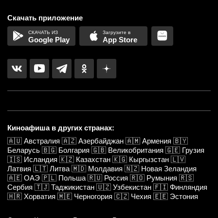
Скачать приложение
Google Play
App Store
Киноафиша в других странах:
🇦🇺
Австралия
🇦🇿
Азербайджан
🇦🇲
Армения
🇧🇾
Беларусь
🇧🇬
Болгария
🇬🇧
Великобритания
🇬🇪
Грузия
🇮🇸
Исландия
🇰🇿
Казахстан
🇰🇬
Кыргызстан
🇱🇻
Латвия
🇱🇹
Литва
🇲🇩
Молдавия
🇳🇿
Новая Зеландия
🇦🇪
ОАЭ
🇵🇱
Польша
🇷🇺
Россия
🇷🇴
Румыния
🇷🇸
Сербия
🇹🇯
Таджикистан
🇺🇿
Узбекистан
🇫🇮
Финляндия
🇭🇷
Хорватия
🇲🇪
Черногория
🇨🇿
Чехия
🇪🇪
Эстония