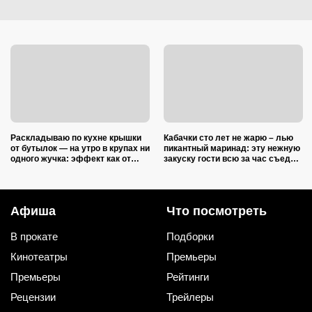
Раскладываю по кухне крышки
Кабачки сто лет не жарю – лью
от бутылок — на утро в крупах ни
пикантный маринад: эту нежную
одного жучка: эффект как от
закуску гости всю за час съедят
дорогой отравы
(рецепт-пятиминутка)
Афиша
Что посмотреть
В прокате
Подборки
Кинотеатры
Премьеры
Премьеры
Рейтинги
Рецензии
Трейлеры