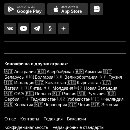
Google Play
App Store
Киноафиша в других странах:
🇦🇺
Австралия
🇦🇿
Азербайджан
🇦🇲
Армения
🇧🇾
Беларусь
🇧🇬
Болгария
🇬🇧
Великобритания
🇬🇪
Грузия
🇮🇸
Исландия
🇰🇿
Казахстан
🇰🇬
Кыргызстан
🇱🇻
Латвия
🇱🇹
Литва
🇲🇩
Молдавия
🇳🇿
Новая Зеландия
🇦🇪
ОАЭ
🇵🇱
Польша
🇷🇺
Россия
🇷🇴
Румыния
🇷🇸
Сербия
🇹🇯
Таджикистан
🇺🇿
Узбекистан
🇫🇮
Финляндия
🇭🇷
Хорватия
🇲🇪
Черногория
🇨🇿
Чехия
🇪🇪
Эстония
О нас
Контакты
Редакция
Вакансии
Конфиденциальность
Редакционные стандарты