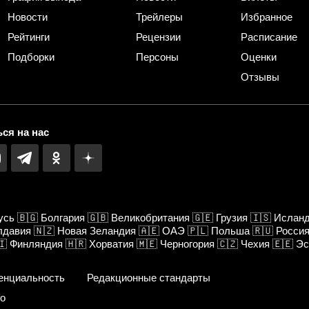
Новости
Трейлеры
Избранное
Рейтинги
Рецензии
Расписание
Подборки
Персоны
Оценки
Отзывы
ся на нас
усь
🇧🇬
Болгария
🇬🇧
Великобритания
🇬🇪
Грузия
🇮🇸
Ислан
лдавия
🇳🇿
Новая Зеландия
🇦🇪
ОАЭ
🇵🇱
Польша
🇷🇺
Росси
🇮
Финляндия
🇭🇷
Хорватия
🇲🇪
Черногория
🇨🇿
Чехия
🇪🇪
Эс
енциальность
Редакционные стандарты
fo