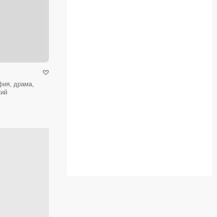
фия, драма,
кий