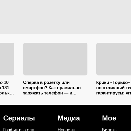
по 10
Сперва в розетку или
Крики «Горько»
 181
смартфон? Как правильно
но отличный те
только
заряжать телефон — и
гарантируем: уг
ла еще
можно ли «добивать» до
советских лент 
ний
100%
свадьбой
Сериалы
Медиа
Мое
График выхода
Новости
Билеты