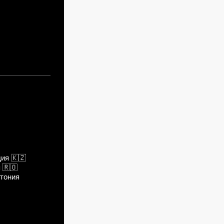
дия
🇰🇿
я
🇷🇴
тония