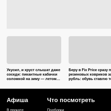
Укусил, и хруст слышат даже
Беру в Fix Price сразу 
соседи: пикантные кабачки
резиновых ковриков за
соломкой на зиму — летом
рубль: обувь ставлю 
закатываю только так
на один из них — наш
7 необычных примене
Афиша
Что посмотреть
В прокате
Подборки