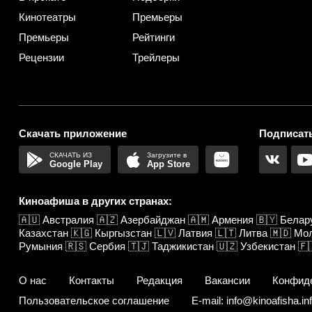
Кинотеатры
Премьеры
Премьеры
Рейтинги
Рецензии
Трейлеры
Скачать приложение
Подписать
Google Play
App Store
Киноафиша в других странах:
🇦🇺
Австралия
🇦🇿
Азербайджан
🇦🇲
Армения
🇧🇾
Белар
Казахстан
🇰🇬
Кыргызстан
🇱🇻
Латвия
🇱🇹
Литва
🇲🇩
Мо
Румыния
🇷🇸
Сербия
🇹🇯
Таджикистан
🇺🇿
Узбекистан
🇫
О нас
Контакты
Редакция
Вакансии
Конфид
Пользовательское соглашение
E-mail: info@kinoafisha.in