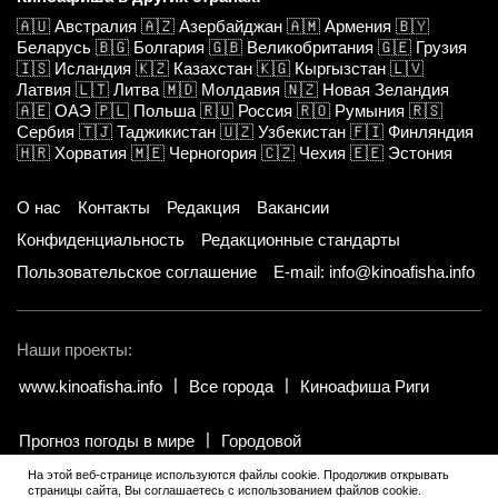
🇦🇺
Австралия
🇦🇿
Азербайджан
🇦🇲
Армения
🇧🇾
Беларусь
🇧🇬
Болгария
🇬🇧
Великобритания
🇬🇪
Грузия
🇮🇸
Исландия
🇰🇿
Казахстан
🇰🇬
Кыргызстан
🇱🇻
Латвия
🇱🇹
Литва
🇲🇩
Молдавия
🇳🇿
Новая Зеландия
🇦🇪
ОАЭ
🇵🇱
Польша
🇷🇺
Россия
🇷🇴
Румыния
🇷🇸
Сербия
🇹🇯
Таджикистан
🇺🇿
Узбекистан
🇫🇮
Финляндия
🇭🇷
Хорватия
🇲🇪
Черногория
🇨🇿
Чехия
🇪🇪
Эстония
О нас
Контакты
Редакция
Вакансии
Конфиденциальность
Редакционные стандарты
Пользовательское соглашение
E-mail: info@kinoafisha.info
Наши проекты:
www.kinoafisha.info
Все города
Киноафиша Риги
Прогноз погоды в мире
Городовой
На этой веб-странице используются файлы cookie. Продолжив открывать
страницы сайта, Вы соглашаетесь с использованием файлов cookie.
© 2002-2026 Все права и материалы принадлежат «Киноафиша».
.