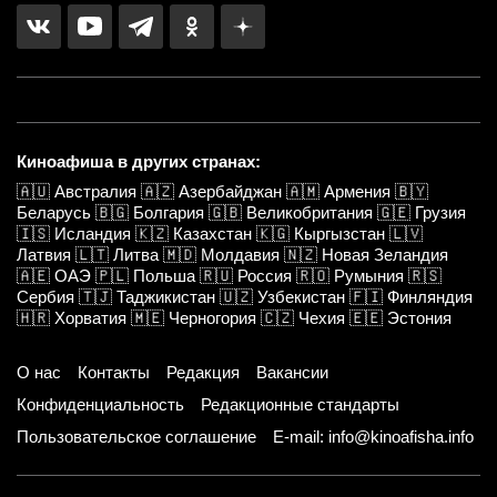
Киноафиша в других странах:
🇦🇺
Австралия
🇦🇿
Азербайджан
🇦🇲
Армения
🇧🇾
Беларусь
🇧🇬
Болгария
🇬🇧
Великобритания
🇬🇪
Грузия
🇮🇸
Исландия
🇰🇿
Казахстан
🇰🇬
Кыргызстан
🇱🇻
Латвия
🇱🇹
Литва
🇲🇩
Молдавия
🇳🇿
Новая Зеландия
🇦🇪
ОАЭ
🇵🇱
Польша
🇷🇺
Россия
🇷🇴
Румыния
🇷🇸
Сербия
🇹🇯
Таджикистан
🇺🇿
Узбекистан
🇫🇮
Финляндия
🇭🇷
Хорватия
🇲🇪
Черногория
🇨🇿
Чехия
🇪🇪
Эстония
О нас
Контакты
Редакция
Вакансии
Конфиденциальность
Редакционные стандарты
Пользовательское соглашение
E-mail: info@kinoafisha.info