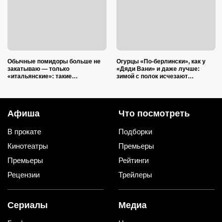
Обычные помидоры больше не
Огурцы «По-берлински», как у
закатываю — только
«Дяди Вани» и даже лучше:
«итальянские»: такие
зимой с полок исчезают
ароматные, что всегда улетают
первыми
со стола первыми
Афиша
Что посмотреть
В прокате
Подборки
Кинотеатры
Премьеры
Премьеры
Рейтинги
Рецензии
Трейлеры
Сериалы
Медиа