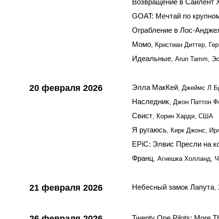
Возвращение в Сайлент 
GOAT: Мечтай по крупно
Ограбление в Лос-Андже
Момо
, Кристиан Диттер, Ге
Идеальные
, Arun Tamm, Эс
20 февраля 2026
Элла МакКей
, Джеймс Л Б
Наследник
, Джон Паттон Ф
Свист
, Корин Харди, США
Я ругаюсь
, Кирк Джонс, Ир
EPiC: Элвис Пресли на к
Франц
, Агнешка Холланд, Ч
21 февраля 2026
Небесный замок Лапута
,
26 февраля 2026
Twenty One Pilots: More 