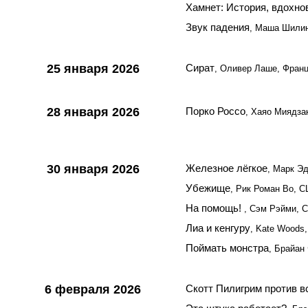
Хамнет: История, вдохн
Звук падения
, Маша Шилин
25 января 2026
Сират
, Оливер Лаше, Фран
28 января 2026
Порко Россо
, Хаяо Миядза
30 января 2026
Железное лёгкое
, Марк Э
Убежище
, Рик Роман Во, 
На помощь!
, Сэм Рэйми, 
Лиа и кенгуру
, Kate Woods
Поймать монстра
, Брайан
6 февраля 2026
Скотт Пилигрим против в