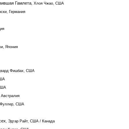
овившая Гамлета
, Хлоя Чжао, США
ски, Германия
ция
ки, Япония
двард Фишбах, США
США
США
, Австралия
 Фуллер, США
сех
, Эдгар Райт, США / Канада