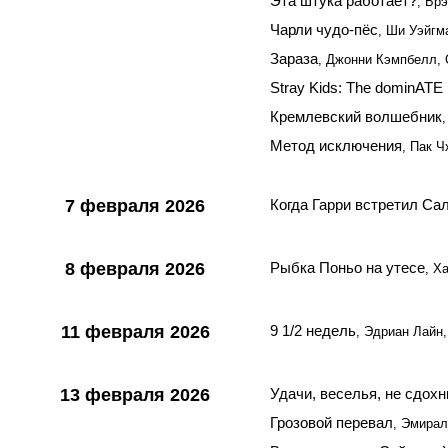
Эта штука работает?
, Бр
Чарли чудо-пёс
, Ши Уэйгм
Зараза
, Джонни Кэмпбелл,
Stray Kids: The dominATE
Кремлевский волшебник
Метод исключения
, Пак Ч
7 февраля 2026
Когда Гарри встретил Са
8 февраля 2026
Рыбка Поньо на утесе
, Х
11 февраля 2026
9 1/2 недель
, Эдриан Лайн
13 февраля 2026
Удачи, веселья, не сдохн
Грозовой перевал
, Эмира