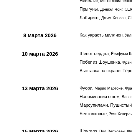
Невеста!
, Мэгги Джилленх
Прыгуны
, Дэниэл Чонг, СШ
Лабиринт
, Джим Хенсон, С
8 марта 2026
Как украсть миллион
, Уи
10 марта 2026
Шепот сердца
, Ёсифуми К
Побег из Шоушенка
, Фрэн
Выставка на экране: Тёр
13 марта 2026
Фуори
, Марио Мартоне, Фра
Напоминания о нем
, Ване
Марсупилами. Пушистый
Бестолковые
, Эми Хекерл
15 марта 2026
Шоугелз
, Пол Верховен, Ф