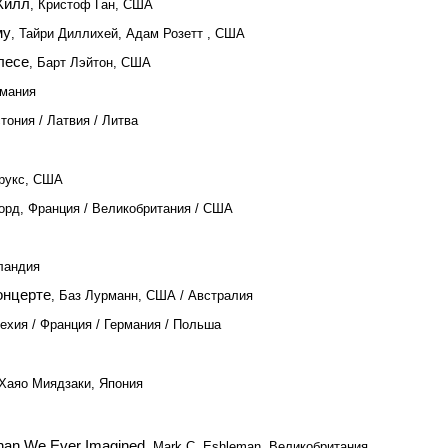
Хилл
, Кристоф Ган, США
му
, Тайри Диллихей, Адам Розетт , США
лесе
, Барт Лэйтон, США
рмания
тония / Латвия / Литва
рукс, США
орд, Франция / Великобритания / США
ландия
онцерте
, Баз Лурманн, США / Австралия
ехия / Франция / Германия / Польша
 Хаяо Миядзаки, Япония
Than We Ever Imagined
, Mark C. Eshleman, Великобритания