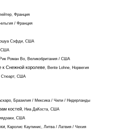
лейтер, Франция
Бельгия / Франция
жошуа Сэфди, США
, США
 Рик Роман Во, Великобритания / США
е к Снежной королеве
, Bente Lohne, Норвегия
н Стюарт, США
аскаро, Бразилия / Мексика / Чили / Нидерланды
Храм костей
, Ниа ДаКоста, США
Миядзаки, США
вки
, Каролис Каупинис, Литва / Латвия / Чехия