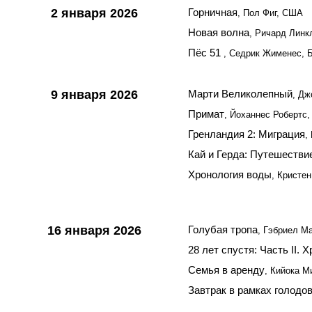
2 января 2026
Горничная
, Пол Фиг, США
Новая волна
, Ричард Линк
Пёс 51
, Седрик Жименес, 
9 января 2026
Марти Великолепный
, Д
Примат
, Йоханнес Робертс
Гренландия 2: Миграция
,
Кай и Герда: Путешестви
Хронология воды
, Кристе
16 января 2026
Голубая тропа
, Гэбриел М
28 лет спустя: Часть II. 
Семья в аренду
, Кийока 
Завтрак в рамках голодо