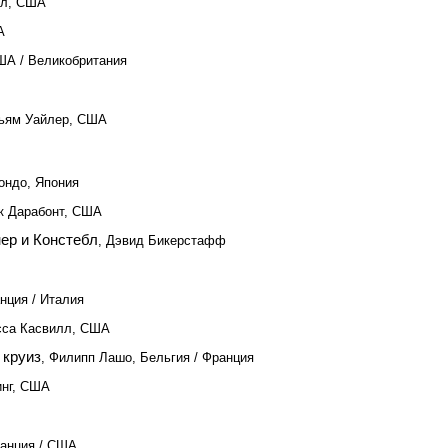
ол, США
А
ША / Великобритания
льям Уайлер, США
ондо, Япония
к Дарабонт, США
нер и Констебл
, Дэвид Бикерстафф
нция / Италия
сса Касвилл, США
 круиз
, Филипп Лашо, Бельгия / Франция
инг, США
ранция / США