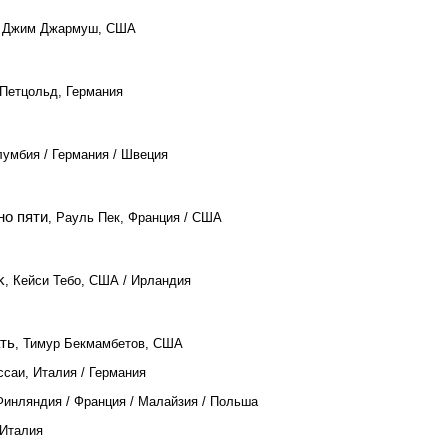
, Джим Джармуш, США
 Петцольд, Германия
лумбия / Германия / Швеция
но пяти
, Рауль Пек, Франция / США
k
, Кейси Тебо, США / Ирландия
ть
, Тимур Бекмамбетов, США
ссаи, Италия / Германия
инляндия / Франция / Малайзия / Польша
 Италия