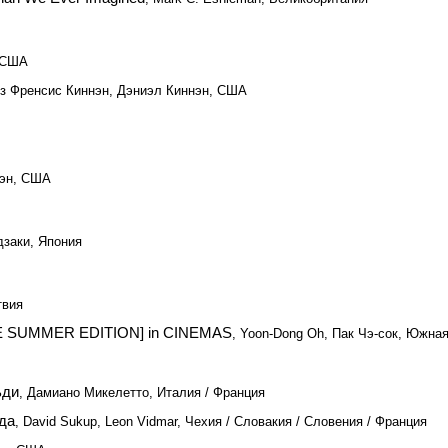
 США
ьз Френсис Киннэн, Дэниэл Киннэн, США
оэн, США
дзаки, Япония
твия
E SUMMER EDITION] in CINEMAS
, Yoon-Dong Oh, Пак Чэ-сок, Южна
ьди
, Дамиано Микелетто, Италия / Франция
да
, David Sukup, Leon Vidmar, Чехия / Словакия / Словения / Франция