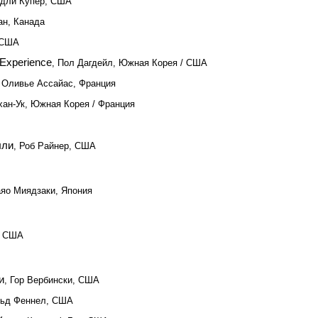
эдли Купер, США
ан, Канада
 США
 Experience
, Пол Дагдейл, Южная Корея / США
, Оливье Ассайас, Франция
хан-Ук, Южная Корея / Франция
лли
, Роб Райнер, США
аяо Миядзаки, Япония
, США
и
, Гор Вербински, США
льд Феннел, США