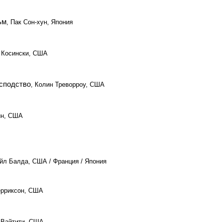
ьм
, Пак Сон-хун, Япония
 Косински, США
осподство
, Колин Треворроу, США
йн, США
айл Балда, США / Франция / Япония
ерриксон, США
а Вайтити, США