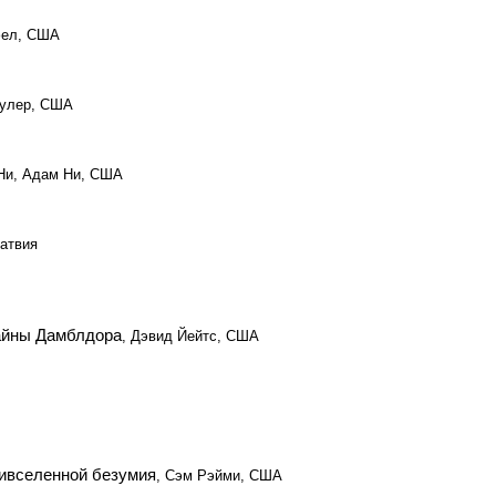
фел, США
улер, США
 Ни, Адам Ни, США
Латвия
Тайны Дамблдора
, Дэвид Йейтс, США
тивселенной безумия
, Сэм Рэйми, США