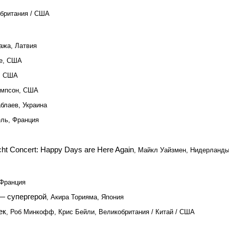
обритания / США
ажа, Латвия
пе, США
р, США
омпсон, США
аблаев, Украина
ель, Франция
cht Concert: Happy Days are Here Again
, Майкл Уайзмен, Нидерланд
 Франция
— супергерой
, Акира Торияма, Япония
ек
, Роб Минкофф, Крис Бейли, Великобритания / Китай / США