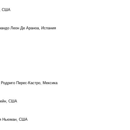
ч, США
нандо Леон Де Араноа, Испания
, Родриго Перес-Кастро, Мексика
Рейн, США
ия Ньюман, США