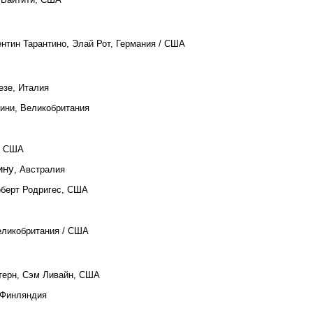
ентин Тарантино, Элай Рот, Германия / США
езе, Италия
тини, Великобритания
, США
ину
, Австралия
оберт Родригес, США
Великобритания / США
терн, Сэм Ливайн, США
 Финляндия