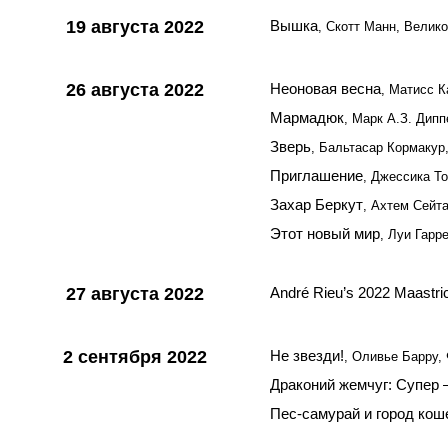
19 августа 2022
Вышка
, Скотт Манн, Велик
26 августа 2022
Неоновая весна
, Матисс К
Мармадюк
, Марк А.З. Дип
Зверь
, Бальтасар Кормаку
Приглашение
, Джессика Т
Захар Беркут
, Ахтем Сейт
Этот новый мир
, Луи Гарр
27 августа 2022
André Rieu’s 2022 Maastri
2 сентября 2022
Не звезди!
, Оливье Барру,
Драконий жемчуг: Супер 
Пес-самурай и город кош