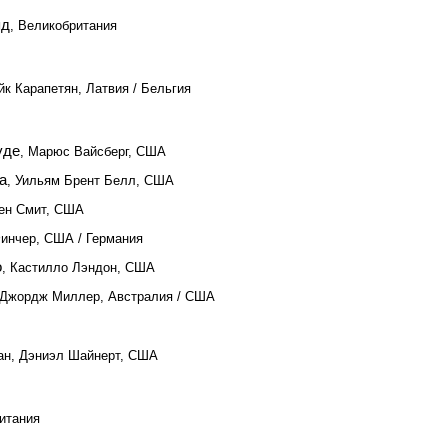
яд
, Великобритания
Айк Карапетян, Латвия / Бельгия
уде
, Марюс Вайсберг, США
а
, Уильям Брент Белл, США
Бен Смит, США
Финчер, США / Германия
о
, Кастилло Лэндон, США
 Джордж Миллер, Австралия / США
ван, Дэниэл Шайнерт, США
итания