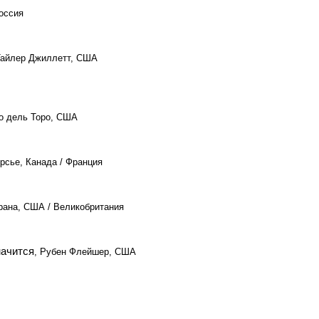
Россия
Тайлер Джиллетт, США
мо дель Торо, США
рсье, Канада / Франция
Брана, США / Великобритания
начится
, Рубен Флейшер, США