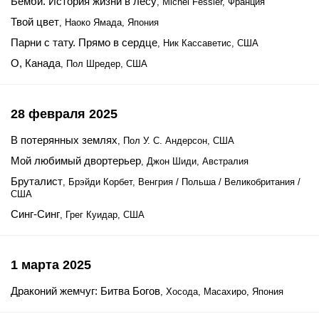
Бемби. История жизни в лесу
, Michel Fessler, Франция
Твой цвет
, Наоко Ямада, Япония
Парни с тату. Прямо в сердце
, Ник Кассаветис, США
О, Канада
, Пол Шредер, США
28 февраля 2025
В потерянных землях
, Пол У. С. Андерсон, США
Мой любимый двортерьер
, Джон Шиди, Австралия
Бруталист
, Брэйди Корбет, Венгрия / Польша / Великобритания /
США
Синг-Синг
, Грег Куидар, США
1 марта 2025
Драконий жемчуг: Битва Богов
, Хосода, Масахиро, Япония