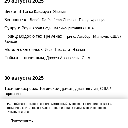
29 августа 2025
Выход 8
, Гэнки Кавамура, Япония
Зверопоезд
, Benoît Daffis, Jean-Christian Tassy, Франция
Супруги Роуз
, Джей Роуч, Великобритания / США
Принц: Вздох о тех временах
, Принс, Альберт Магноли, США /
Канада
Могила светлячков
, Исао Такахата, Япония
Пойман с поличным
, Даррен Аронофски, США
30 августа 2025
Тройной форсаж: Токийский дрифт
, Джастин Лин, США /
Германия
André Rieu's 2025 Maastricht Concert: Waltz the Night Away!
,
На этой веб-странице используются файлы cookie. Продолжив открывать
Мишель Фиццано, Андре Рьё, Нидерланды
страницы сайта, Вы соглашаетесь с использованием файлов cookie.
Узнать больше
Подтвердить
5 сентября 2025