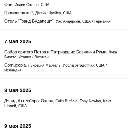
Очи
, Исаии Саксон, США
Громовержцы*
, Джейк Шрейер, США
Отель "Гранд Будапешт"
, Уэс Андерсон, США / Германия
7 мая 2025
Собор святого Петра и Патриаршие Базилики Рима
, Лука
Виотто, Италия / Ватикан
Cornucopia
, Лукреция Мартель, Исолд Уггадоттир, США /
Исландия
8 мая 2025
Дэвид Аттенборо: Океан
, Colin Butfield, Toby Nowlan, Кейт
Шолей, США
9 мая 2025