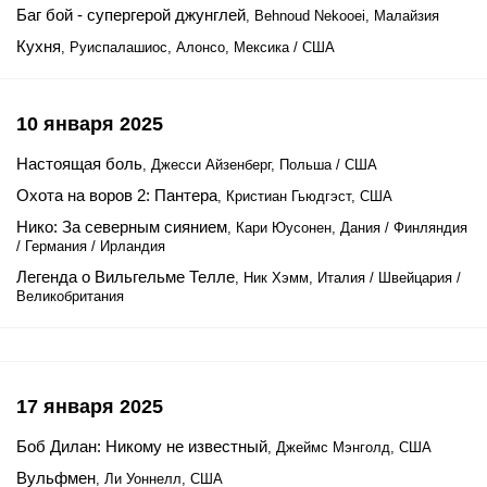
Баг бой - супергерой джунглей
, Behnoud Nekooei, Малайзия
Кухня
, Руиспалашиос, Алонсо, Мексика / США
10 января 2025
Настоящая боль
, Джесси Айзенберг, Польша / США
Охота на воров 2: Пантера
, Кристиан Гьюдгэст, США
Нико: За северным сиянием
, Кари Юусонен, Дания / Финляндия
/ Германия / Ирландия
Легенда о Вильгельме Телле
, Ник Хэмм, Италия / Швейцария /
Великобритания
17 января 2025
Боб Дилан: Никому не известный
, Джеймс Мэнголд, США
Вульфмен
, Ли Уоннелл, США