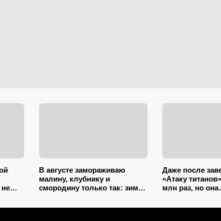
ой
В августе замораживаю
Даже после за
малину, клубнику и
«Атаку титанов
 не
смородину только так: зимой
млн раз, но она
нной в
ягоды пахнут как с грядки и
предпоследняя 
й
не растекаются в кашу
аниме: вот кто 