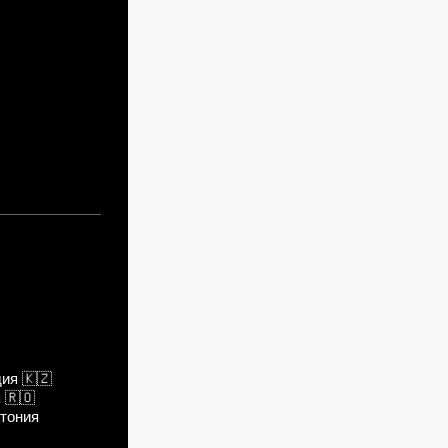
дия
🇰🇿
я
🇷🇴
тония