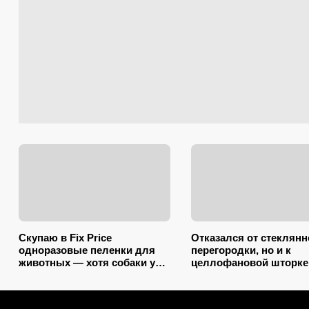
Скупаю в Fix Price
Отказался от стеклянн
одноразовые пеленки для
перегородки, но и к
животных — хотя собаки у
целлофановой шторке
меня нет: 10+ вариантов
вернусь: от брызг в ва
использования их дома и на
2026 году спасает тако
даче
вариант