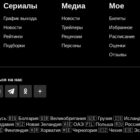
Сериалы
Медиа
Мое
График выхода
Новости
Билеты
Новости
Трейлеры
Избранное
Рейтинги
Рецензии
Расписание
Подборки
Персоны
Оценки
Отзывы
ся на нас
усь
🇧🇬
Болгария
🇬🇧
Великобритания
🇬🇪
Грузия
🇮🇸
Ислан
лдавия
🇳🇿
Новая Зеландия
🇦🇪
ОАЭ
🇵🇱
Польша
🇷🇺
Росси
🇮
Финляндия
🇭🇷
Хорватия
🇲🇪
Черногория
🇨🇿
Чехия
🇪🇪
Эс