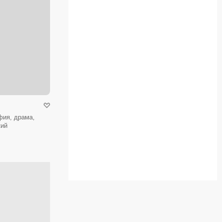
фия, драма,
кий