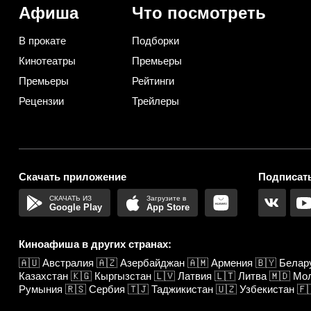
Афиша
Что посмотреть
В прокате
Подборки
Кинотеатры
Премьеры
Премьеры
Рейтинги
Рецензии
Трейлеры
Скачать приложение
Подписать
Google Play
App Store
Киноафиша в других странах:
🇦🇺
Австралия
🇦🇿
Азербайджан
🇦🇲
Армения
🇧🇾
Белар
Казахстан
🇰🇬
Кыргызстан
🇱🇻
Латвия
🇱🇹
Литва
🇲🇩
Мо
Румыния
🇷🇸
Сербия
🇹🇯
Таджикистан
🇺🇿
Узбекистан
🇫