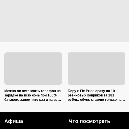
Можно ли оставлять телефон на
Беру в Fix Price сразу по 10
зарядке на всю ночь при 100%
резиновых ковриков за 181
батареи: запомните раз и на всю
рубль: обувь ставлю только на
жизнь (многие ошибаются)
один из них — нашла еще 7
необычных применений
Афиша
Что посмотреть