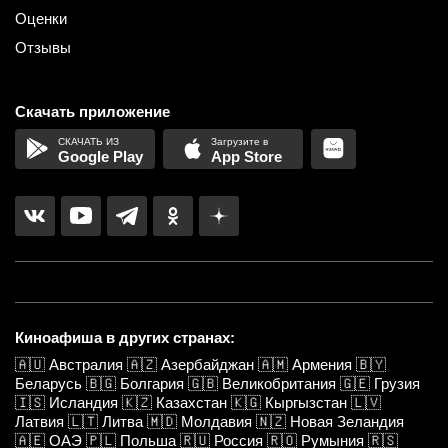
Оценки
Отзывы
Скачать приложение
Google Play
App Store
Киноафиша в других странах:
🇦🇺
Австралия
🇦🇿
Азербайджан
🇦🇲
Армения
🇧🇾
Беларусь
🇧🇬
Болгария
🇬🇧
Великобритания
🇬🇪
Грузия
🇮🇸
Исландия
🇰🇿
Казахстан
🇰🇬
Кыргызстан
🇱🇻
Латвия
🇱🇹
Литва
🇲🇩
Молдавия
🇳🇿
Новая Зеландия
🇦🇪
ОАЭ
🇵🇱
Польша
🇷🇺
Россия
🇷🇴
Румыния
🇷🇸