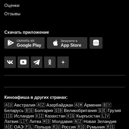
Оценки
Отзывы
Скачать приложение
Google Play
App Store
Киноафиша в других странах:
🇦🇺
Австралия
🇦🇿
Азербайджан
🇦🇲
Армения
🇧🇾
Беларусь
🇧🇬
Болгария
🇬🇧
Великобритания
🇬🇪
Грузия
🇮🇸
Исландия
🇰🇿
Казахстан
🇰🇬
Кыргызстан
🇱🇻
Латвия
🇱🇹
Литва
🇲🇩
Молдавия
🇳🇿
Новая Зеландия
🇦🇪
ОАЭ
🇵🇱
Польша
🇷🇺
Россия
🇷🇴
Румыния
🇷🇸