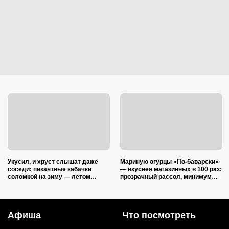
Укусил, и хруст слышат даже
Мариную огурцы «По-баварски»
соседи: пикантные кабачки
— вкуснее магазинных в 100 раз:
соломкой на зиму — летом
прозрачный рассол, минимум
закатываю только так
уксуса и звонкий хруст зимой
Афиша
Что посмотреть