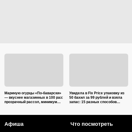
Мариную огурцы «По-баварски»
Увидела в Fix Price упаковку из
— вкуснее магазинных в 100 раз:
50 бахил за 99 рублей и взяла
прозрачный рассол, минимум
запас: 15 разных способов
уксуса и звонкий хруст зимой
использовать их дома и на даче
Афиша
Что посмотреть