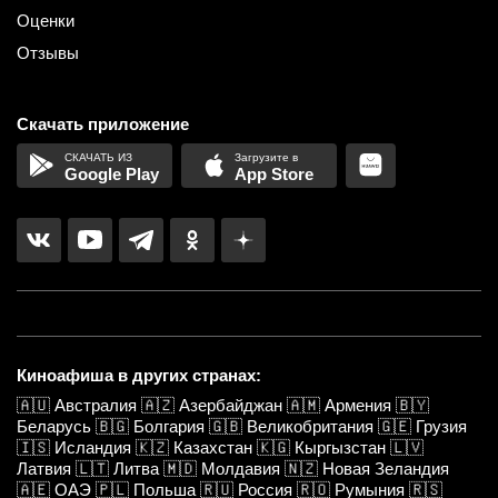
Оценки
Отзывы
Скачать приложение
Google Play
App Store
Киноафиша в других странах:
🇦🇺
Австралия
🇦🇿
Азербайджан
🇦🇲
Армения
🇧🇾
Беларусь
🇧🇬
Болгария
🇬🇧
Великобритания
🇬🇪
Грузия
🇮🇸
Исландия
🇰🇿
Казахстан
🇰🇬
Кыргызстан
🇱🇻
Латвия
🇱🇹
Литва
🇲🇩
Молдавия
🇳🇿
Новая Зеландия
🇦🇪
ОАЭ
🇵🇱
Польша
🇷🇺
Россия
🇷🇴
Румыния
🇷🇸