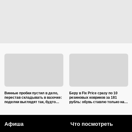
Винные пробки пустил в дело,
Беру в Fix Price сразу по 10
перестав складывать в вазочке:
резиновых ковриков за 181
поделки выглядят так, будто
рубль: обувь ставлю только на
делали итальянские мастера
один из них — нашла еще 7
необычных применений
Афиша
Что посмотреть