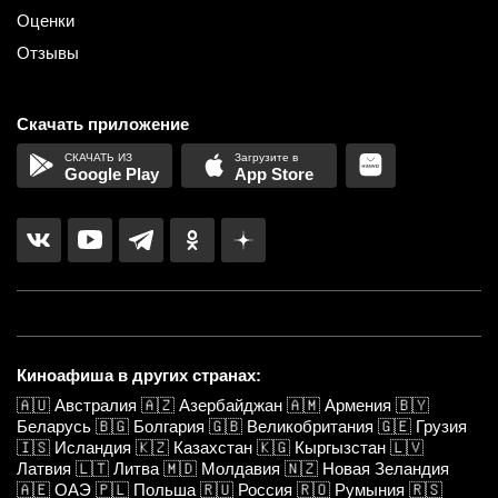
Оценки
Отзывы
Скачать приложение
Google Play
App Store
Киноафиша в других странах:
🇦🇺
Австралия
🇦🇿
Азербайджан
🇦🇲
Армения
🇧🇾
Беларусь
🇧🇬
Болгария
🇬🇧
Великобритания
🇬🇪
Грузия
🇮🇸
Исландия
🇰🇿
Казахстан
🇰🇬
Кыргызстан
🇱🇻
Латвия
🇱🇹
Литва
🇲🇩
Молдавия
🇳🇿
Новая Зеландия
🇦🇪
ОАЭ
🇵🇱
Польша
🇷🇺
Россия
🇷🇴
Румыния
🇷🇸